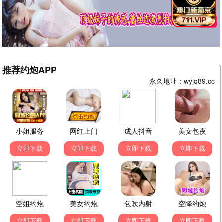
年度大片 震撼来袭
全城12家影城同步上映 | IMAX/杜比全景声 极致